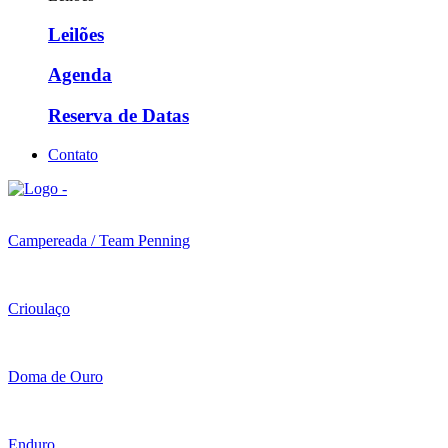
Leilões
Agenda
Reserva de Datas
Contato
Campereada / Team Penning
Crioulaço
Doma de Ouro
Enduro