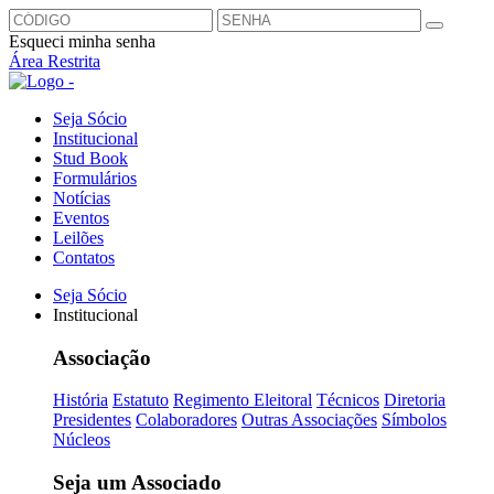
Esqueci minha senha
Área Restrita
Seja Sócio
Institucional
Stud Book
Formulários
Notícias
Eventos
Leilões
Contatos
Seja Sócio
Institucional
Associação
História
Estatuto
Regimento Eleitoral
Técnicos
Diretoria
Presidentes
Colaboradores
Outras Associações
Símbolos
Núcleos
Seja um Associado