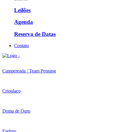
Leilões
Agenda
Reserva de Datas
Contato
Campereada / Team Penning
Crioulaço
Doma de Ouro
Enduro