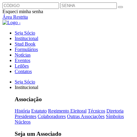
Esqueci minha senha
Área Restrita
Seja Sócio
Institucional
Stud Book
Formulários
Notícias
Eventos
Leilões
Contatos
Seja Sócio
Institucional
Associação
História
Estatuto
Regimento Eleitoral
Técnicos
Diretoria
Presidentes
Colaboradores
Outras Associações
Símbolos
Núcleos
Seja um Associado