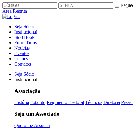
Esquec
Área Restrita
Seja Sócio
Institucional
Stud Book
Formulários
Notícias
Eventos
Leilões
Contatos
Seja Sócio
Institucional
Associação
História
Estatuto
Regimento Eleitoral
Técnicos
Diretoria
Presid
Seja um Associado
Quero me Associar