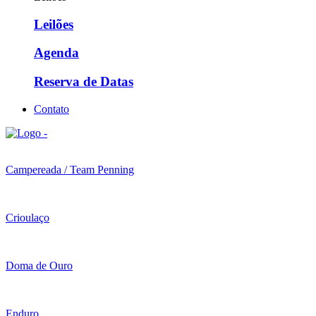
Leilões
Agenda
Reserva de Datas
Contato
Campereada / Team Penning
Crioulaço
Doma de Ouro
Enduro