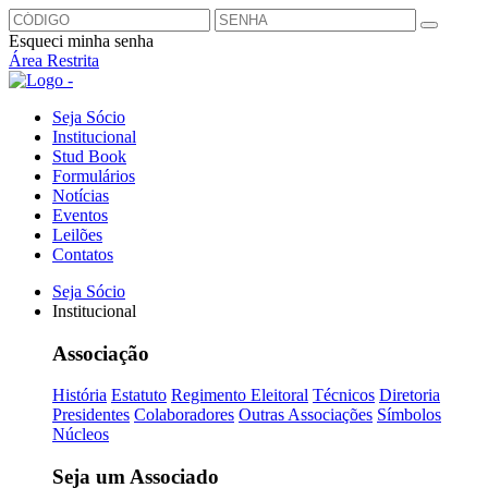
Esqueci minha senha
Área Restrita
Seja Sócio
Institucional
Stud Book
Formulários
Notícias
Eventos
Leilões
Contatos
Seja Sócio
Institucional
Associação
História
Estatuto
Regimento Eleitoral
Técnicos
Diretoria
Presidentes
Colaboradores
Outras Associações
Símbolos
Núcleos
Seja um Associado