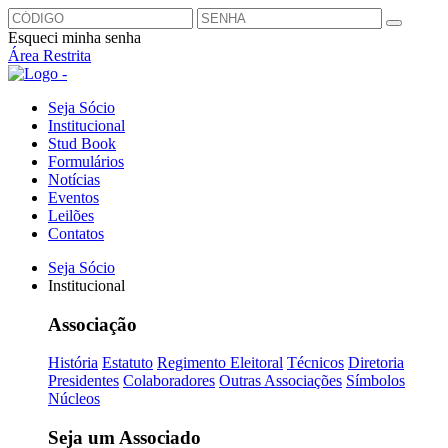
Esqueci minha senha
Área Restrita
Seja Sócio
Institucional
Stud Book
Formulários
Notícias
Eventos
Leilões
Contatos
Seja Sócio
Institucional
Associação
História
Estatuto
Regimento Eleitoral
Técnicos
Diretoria
Presidentes
Colaboradores
Outras Associações
Símbolos
Núcleos
Seja um Associado