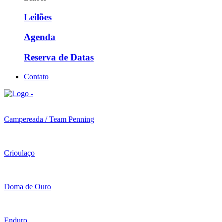
Leilões
Agenda
Reserva de Datas
Contato
Campereada / Team Penning
Crioulaço
Doma de Ouro
Enduro