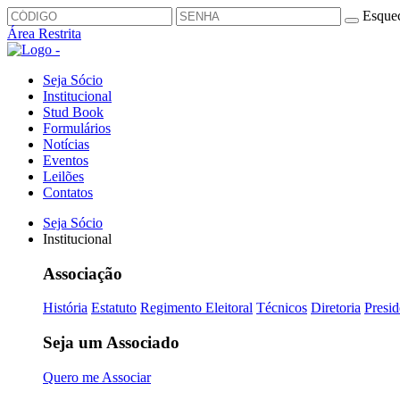
Esquec
Área Restrita
Seja Sócio
Institucional
Stud Book
Formulários
Notícias
Eventos
Leilões
Contatos
Seja Sócio
Institucional
Associação
História
Estatuto
Regimento Eleitoral
Técnicos
Diretoria
Presid
Seja um Associado
Quero me Associar