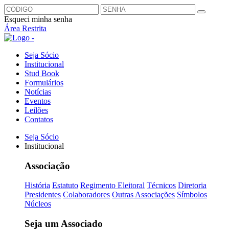
Esqueci minha senha
Área Restrita
Seja Sócio
Institucional
Stud Book
Formulários
Notícias
Eventos
Leilões
Contatos
Seja Sócio
Institucional
Associação
História
Estatuto
Regimento Eleitoral
Técnicos
Diretoria
Presidentes
Colaboradores
Outras Associações
Símbolos
Núcleos
Seja um Associado