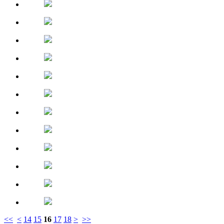
<<
<
14
15
16
17
18
>
>>