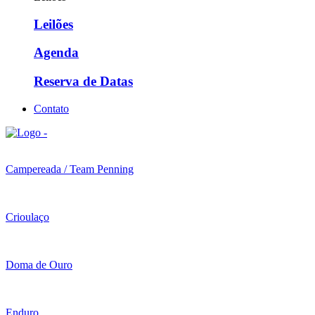
Leilões
Agenda
Reserva de Datas
Contato
Campereada / Team Penning
Crioulaço
Doma de Ouro
Enduro