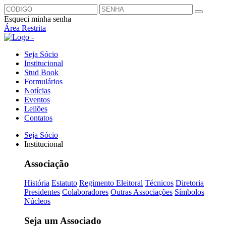
Esqueci minha senha
Área Restrita
Seja Sócio
Institucional
Stud Book
Formulários
Notícias
Eventos
Leilões
Contatos
Seja Sócio
Institucional
Associação
História
Estatuto
Regimento Eleitoral
Técnicos
Diretoria
Presidentes
Colaboradores
Outras Associações
Símbolos
Núcleos
Seja um Associado