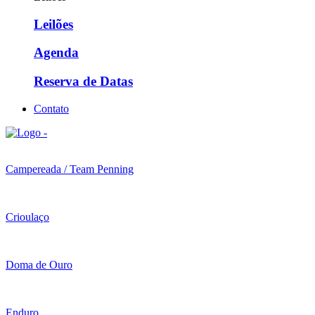
Leilões
Agenda
Reserva de Datas
Contato
Campereada / Team Penning
Crioulaço
Doma de Ouro
Enduro