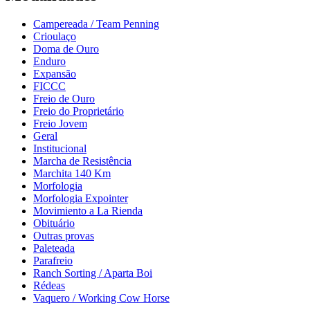
Campereada / Team Penning
Crioulaço
Doma de Ouro
Enduro
Expansão
FICCC
Freio de Ouro
Freio do Proprietário
Freio Jovem
Geral
Institucional
Marcha de Resistência
Marchita 140 Km
Morfologia
Morfologia Expointer
Movimiento a La Rienda
Obituário
Outras provas
Paleteada
Parafreio
Ranch Sorting / Aparta Boi
Rédeas
Vaquero / Working Cow Horse