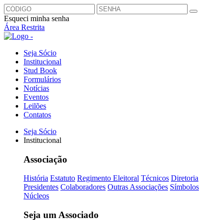
Esqueci minha senha
Área Restrita
Seja Sócio
Institucional
Stud Book
Formulários
Notícias
Eventos
Leilões
Contatos
Seja Sócio
Institucional
Associação
História
Estatuto
Regimento Eleitoral
Técnicos
Diretoria
Presidentes
Colaboradores
Outras Associações
Símbolos
Núcleos
Seja um Associado