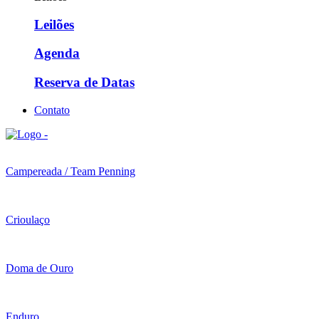
Leilões
Agenda
Reserva de Datas
Contato
Campereada / Team Penning
Crioulaço
Doma de Ouro
Enduro