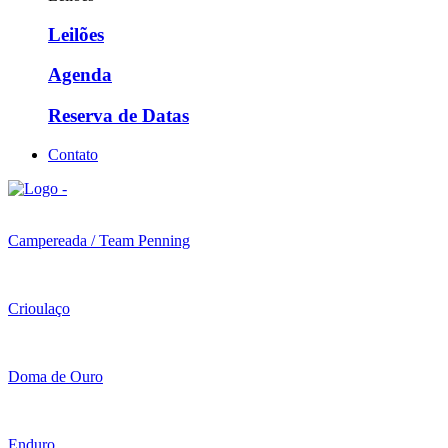
Leilões
Agenda
Reserva de Datas
Contato
Campereada / Team Penning
Crioulaço
Doma de Ouro
Enduro