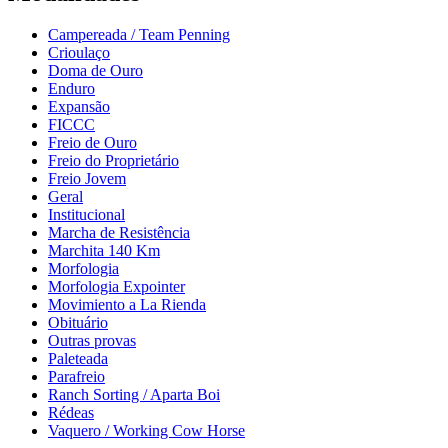
Campereada / Team Penning
Crioulaço
Doma de Ouro
Enduro
Expansão
FICCC
Freio de Ouro
Freio do Proprietário
Freio Jovem
Geral
Institucional
Marcha de Resistência
Marchita 140 Km
Morfologia
Morfologia Expointer
Movimiento a La Rienda
Obituário
Outras provas
Paleteada
Parafreio
Ranch Sorting / Aparta Boi
Rédeas
Vaquero / Working Cow Horse