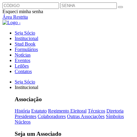
Esqueci minha senha
Área Restrita
Seja Sócio
Institucional
Stud Book
Formulários
Notícias
Eventos
Leilões
Contatos
Seja Sócio
Institucional
Associação
História
Estatuto
Regimento Eleitoral
Técnicos
Diretoria
Presidentes
Colaboradores
Outras Associações
Símbolos
Núcleos
Seja um Associado