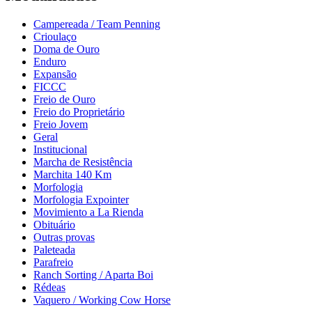
Campereada / Team Penning
Crioulaço
Doma de Ouro
Enduro
Expansão
FICCC
Freio de Ouro
Freio do Proprietário
Freio Jovem
Geral
Institucional
Marcha de Resistência
Marchita 140 Km
Morfologia
Morfologia Expointer
Movimiento a La Rienda
Obituário
Outras provas
Paleteada
Parafreio
Ranch Sorting / Aparta Boi
Rédeas
Vaquero / Working Cow Horse