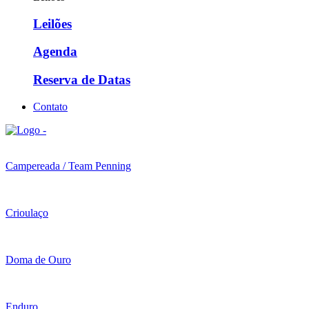
Leilões
Agenda
Reserva de Datas
Contato
Campereada / Team Penning
Crioulaço
Doma de Ouro
Enduro