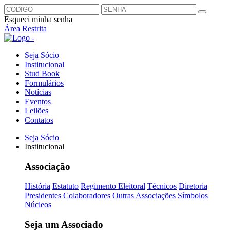
Esqueci minha senha
Área Restrita
Seja Sócio
Institucional
Stud Book
Formulários
Notícias
Eventos
Leilões
Contatos
Seja Sócio
Institucional
Associação
História
Estatuto
Regimento Eleitoral
Técnicos
Diretoria
Presidentes
Colaboradores
Outras Associações
Símbolos
Núcleos
Seja um Associado