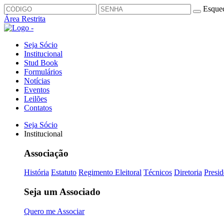
Esquec
Área Restrita
Seja Sócio
Institucional
Stud Book
Formulários
Notícias
Eventos
Leilões
Contatos
Seja Sócio
Institucional
Associação
História
Estatuto
Regimento Eleitoral
Técnicos
Diretoria
Presid
Seja um Associado
Quero me Associar