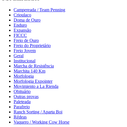
Campereada / Team Penning
Crioulaço
Doma de Ouro
Enduro
Expansão
FICCC
Freio de Ouro
Freio do Proprietário
Freio Jovem
Geral
Institucional
Marcha de Resistência
Marchita 140 Km
Morfologia
Morfologia Expointer
Movimiento a La Rienda
Obituário
Outras provas
Paleteada
Parafreio
Ranch Sorting / Aparta Boi
Rédeas
Vaquero / Working Cow Horse