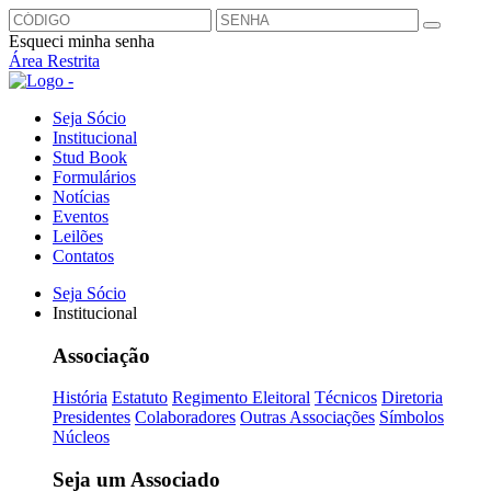
Esqueci minha senha
Área Restrita
Seja Sócio
Institucional
Stud Book
Formulários
Notícias
Eventos
Leilões
Contatos
Seja Sócio
Institucional
Associação
História
Estatuto
Regimento Eleitoral
Técnicos
Diretoria
Presidentes
Colaboradores
Outras Associações
Símbolos
Núcleos
Seja um Associado