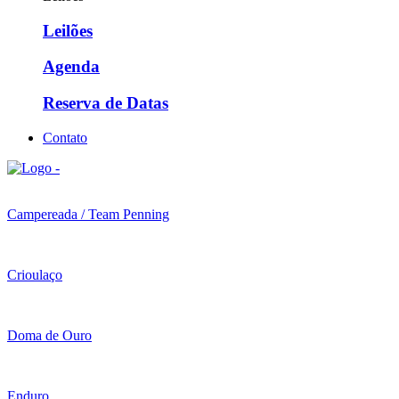
Leilões
Agenda
Reserva de Datas
Contato
Campereada / Team Penning
Crioulaço
Doma de Ouro
Enduro