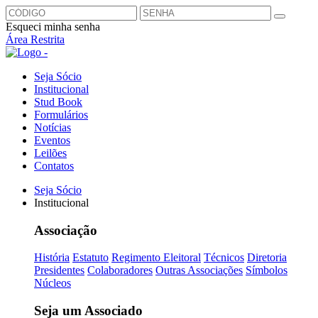
Esqueci minha senha
Área Restrita
Seja Sócio
Institucional
Stud Book
Formulários
Notícias
Eventos
Leilões
Contatos
Seja Sócio
Institucional
Associação
História
Estatuto
Regimento Eleitoral
Técnicos
Diretoria
Presidentes
Colaboradores
Outras Associações
Símbolos
Núcleos
Seja um Associado