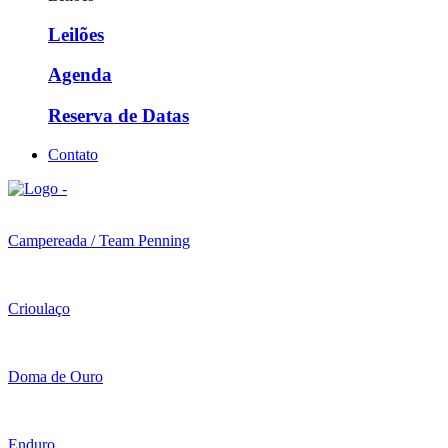
Leilões
Agenda
Reserva de Datas
Contato
Campereada / Team Penning
Crioulaço
Doma de Ouro
Enduro