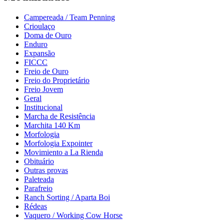
Campereada / Team Penning
Crioulaço
Doma de Ouro
Enduro
Expansão
FICCC
Freio de Ouro
Freio do Proprietário
Freio Jovem
Geral
Institucional
Marcha de Resistência
Marchita 140 Km
Morfologia
Morfologia Expointer
Movimiento a La Rienda
Obituário
Outras provas
Paleteada
Parafreio
Ranch Sorting / Aparta Boi
Rédeas
Vaquero / Working Cow Horse