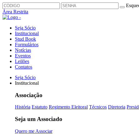
Esquec
Área Restrita
Seja Sócio
Institucional
Stud Book
Formulários
Notícias
Eventos
Leilões
Contatos
Seja Sócio
Institucional
Associação
História
Estatuto
Regimento Eleitoral
Técnicos
Diretoria
Presid
Seja um Associado
Quero me Associar