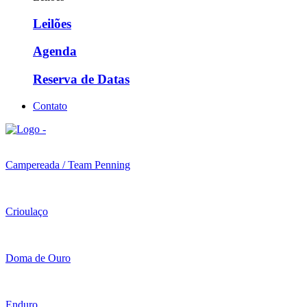
Leilões
Agenda
Reserva de Datas
Contato
Campereada / Team Penning
Crioulaço
Doma de Ouro
Enduro