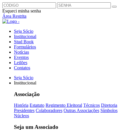
Esqueci minha senha
Área Restrita
Seja Sócio
Institucional
Stud Book
Formulários
Notícias
Eventos
Leilões
Contatos
Seja Sócio
Institucional
Associação
História
Estatuto
Regimento Eleitoral
Técnicos
Diretoria
Presidentes
Colaboradores
Outras Associações
Símbolos
Núcleos
Seja um Associado