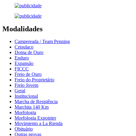
Modalidades
Campereada / Team Penning
Crioulaço
Doma de Ouro
Enduro
Expansão
FICCC
Freio de Ouro
Freio do Proprietário
Freio Jovem
Geral
Institucional
Marcha de Resistência
Marchita 140 Km
Morfologia
Morfologia Expointer
Movimiento a La Rienda
Obituário
Outras provas