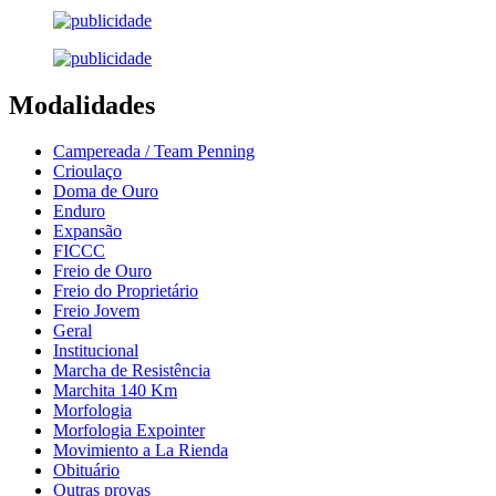
Modalidades
Campereada / Team Penning
Crioulaço
Doma de Ouro
Enduro
Expansão
FICCC
Freio de Ouro
Freio do Proprietário
Freio Jovem
Geral
Institucional
Marcha de Resistência
Marchita 140 Km
Morfologia
Morfologia Expointer
Movimiento a La Rienda
Obituário
Outras provas