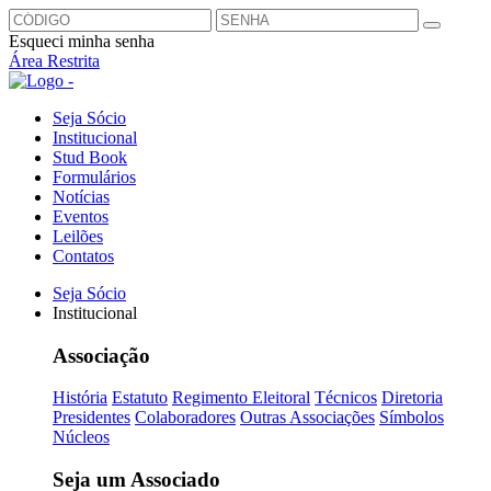
Esqueci minha senha
Área Restrita
Seja Sócio
Institucional
Stud Book
Formulários
Notícias
Eventos
Leilões
Contatos
Seja Sócio
Institucional
Associação
História
Estatuto
Regimento Eleitoral
Técnicos
Diretoria
Presidentes
Colaboradores
Outras Associações
Símbolos
Núcleos
Seja um Associado