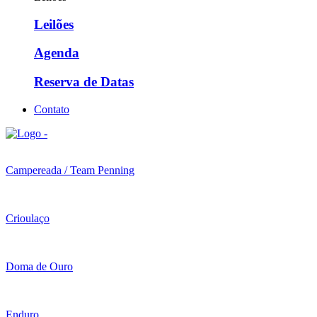
Leilões
Agenda
Reserva de Datas
Contato
Campereada / Team Penning
Crioulaço
Doma de Ouro
Enduro