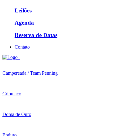
Leilões
Agenda
Reserva de Datas
Contato
Campereada / Team Penning
Crioulaço
Doma de Ouro
Enduro