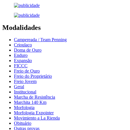
Modalidades
Campereada / Team Penning
Crioulaço
Doma de Ouro
Enduro
Expansão
FICCC
Freio de Ouro
Freio do Proprietário
Freio Jovem
Geral
Institucional
Marcha de Resistência
Marchita 140 Km
Morfologia
Morfologia Expointer
Movimiento a La Rienda
Obituário
Outras provas