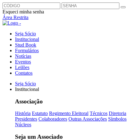
Esqueci minha senha
Área Restrita
Seja Sócio
Institucional
Stud Book
Formulários
Notícias
Eventos
Leilões
Contatos
Seja Sócio
Institucional
Associação
História
Estatuto
Regimento Eleitoral
Técnicos
Diretoria
Presidentes
Colaboradores
Outras Associações
Símbolos
Núcleos
Seja um Associado