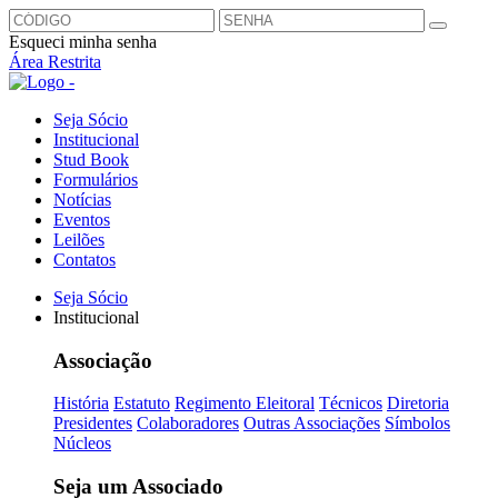
Esqueci minha senha
Área Restrita
Seja Sócio
Institucional
Stud Book
Formulários
Notícias
Eventos
Leilões
Contatos
Seja Sócio
Institucional
Associação
História
Estatuto
Regimento Eleitoral
Técnicos
Diretoria
Presidentes
Colaboradores
Outras Associações
Símbolos
Núcleos
Seja um Associado