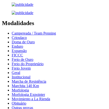
Modalidades
Campereada / Team Penning
Crioulaço
Doma de Ouro
Enduro
Expansão
FICCC
Freio de Ouro
Freio do Proprietário
Freio Jovem
Geral
Institucional
Marcha de Resistência
Marchita 140 Km
Morfologia
Morfologia Expointer
Movimiento a La Rienda
Obituário
Outras provas