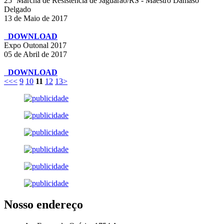
25º Marcha de Resistência de Jaguarão/RS - Maestro Dámaso
Delgado
13 de Maio de 2017
DOWNLOAD
Expo Outonal 2017
05 de Abril de 2017
DOWNLOAD
<<
<
9
10
11
12
13
>
Nosso endereço