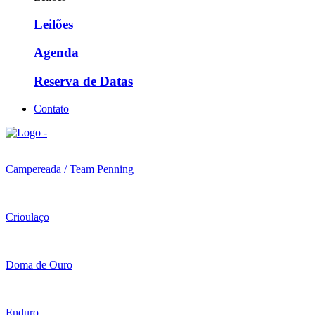
Leilões
Agenda
Reserva de Datas
Contato
Campereada / Team Penning
Crioulaço
Doma de Ouro
Enduro