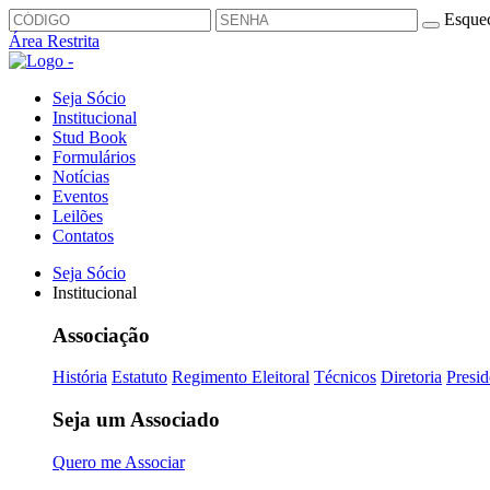
Esquec
Área Restrita
Seja Sócio
Institucional
Stud Book
Formulários
Notícias
Eventos
Leilões
Contatos
Seja Sócio
Institucional
Associação
História
Estatuto
Regimento Eleitoral
Técnicos
Diretoria
Presid
Seja um Associado
Quero me Associar