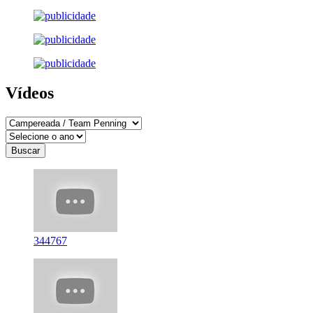
Vídeos
344767