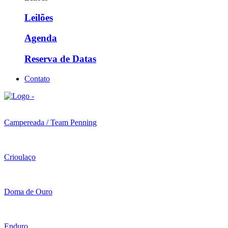
Leilões
Agenda
Reserva de Datas
Contato
Campereada / Team Penning
Crioulaço
Doma de Ouro
Enduro