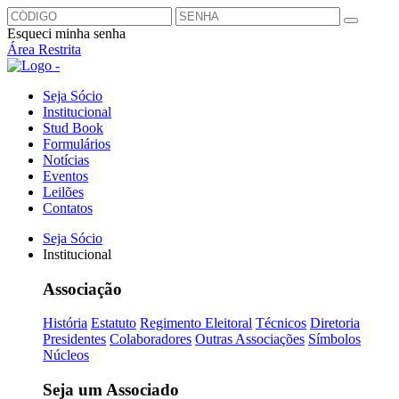
Esqueci minha senha
Área Restrita
Seja Sócio
Institucional
Stud Book
Formulários
Notícias
Eventos
Leilões
Contatos
Seja Sócio
Institucional
Associação
História
Estatuto
Regimento Eleitoral
Técnicos
Diretoria
Presidentes
Colaboradores
Outras Associações
Símbolos
Núcleos
Seja um Associado