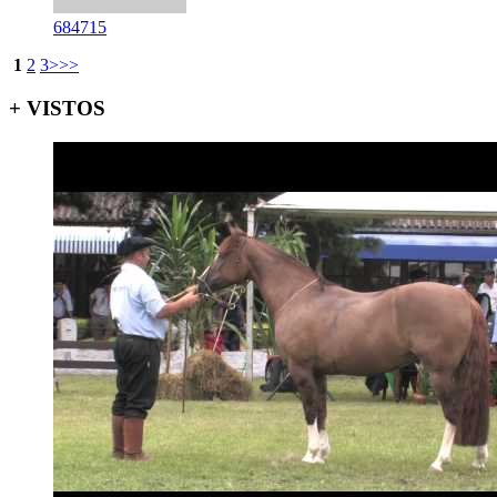
684715
1
2
3
>
>>
+ VISTOS