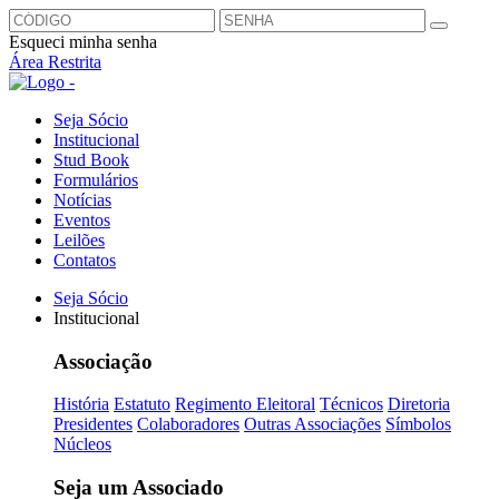
Esqueci minha senha
Área Restrita
Seja Sócio
Institucional
Stud Book
Formulários
Notícias
Eventos
Leilões
Contatos
Seja Sócio
Institucional
Associação
História
Estatuto
Regimento Eleitoral
Técnicos
Diretoria
Presidentes
Colaboradores
Outras Associações
Símbolos
Núcleos
Seja um Associado