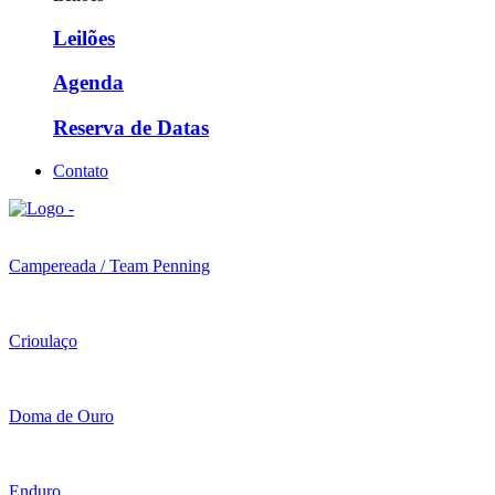
Leilões
Agenda
Reserva de Datas
Contato
Campereada / Team Penning
Crioulaço
Doma de Ouro
Enduro