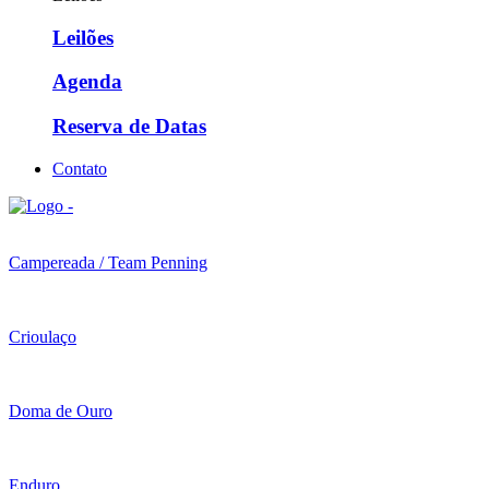
Leilões
Agenda
Reserva de Datas
Contato
Campereada / Team Penning
Crioulaço
Doma de Ouro
Enduro