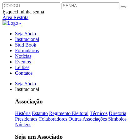
Esqueci minha senha
Área Restrita
Seja Sócio
Institucional
Stud Book
Formulários
Notícias
Eventos
Leilões
Contatos
Seja Sócio
Institucional
Associação
História
Estatuto
Regimento Eleitoral
Técnicos
Diretoria
Presidentes
Colaboradores
Outras Associações
Símbolos
Núcleos
Seja um Associado