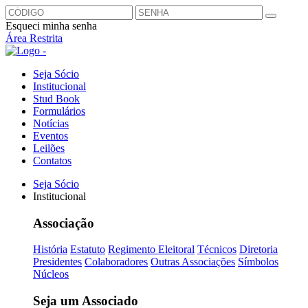
Esqueci minha senha
Área Restrita
Seja Sócio
Institucional
Stud Book
Formulários
Notícias
Eventos
Leilões
Contatos
Seja Sócio
Institucional
Associação
História
Estatuto
Regimento Eleitoral
Técnicos
Diretoria
Presidentes
Colaboradores
Outras Associações
Símbolos
Núcleos
Seja um Associado