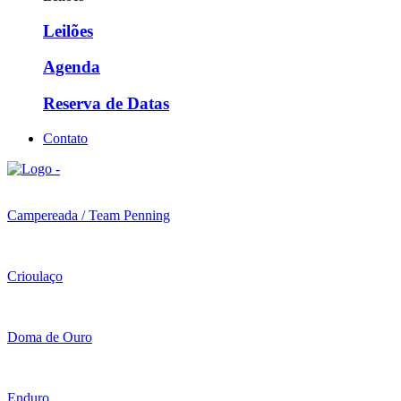
Leilões
Agenda
Reserva de Datas
Contato
Campereada / Team Penning
Crioulaço
Doma de Ouro
Enduro