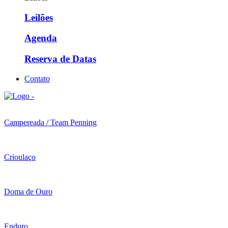
Leilões
Agenda
Reserva de Datas
Contato
Campereada / Team Penning
Crioulaço
Doma de Ouro
Enduro