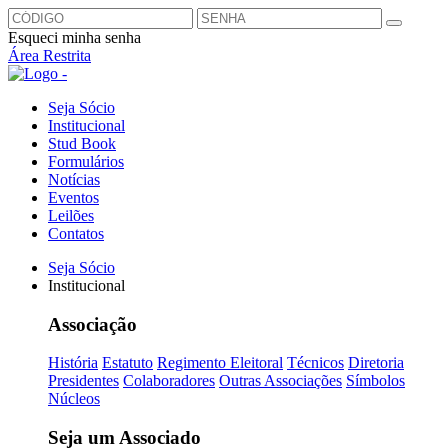
Esqueci minha senha
Área Restrita
Seja Sócio
Institucional
Stud Book
Formulários
Notícias
Eventos
Leilões
Contatos
Seja Sócio
Institucional
Associação
História
Estatuto
Regimento Eleitoral
Técnicos
Diretoria
Presidentes
Colaboradores
Outras Associações
Símbolos
Núcleos
Seja um Associado