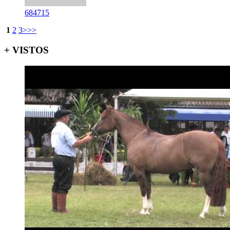
684715
1
2
3
>
>>
+ VISTOS