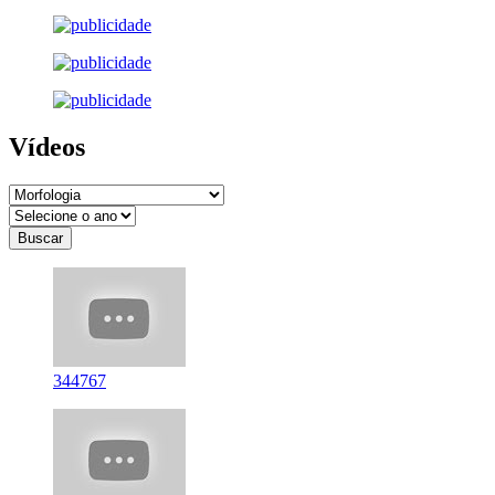
Vídeos
344767