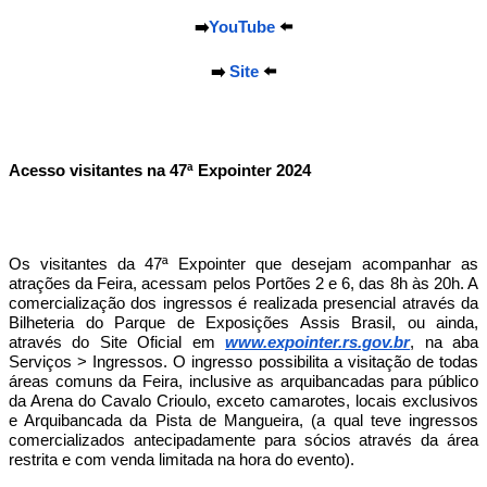
➡️
YouTube
⬅️
➡️
Site
⬅️
Acesso visitantes na 47ª Expointer 2024
Os visitantes da 47ª Expointer que desejam acompanhar as
atrações da Feira, acessam pelos Portões 2 e 6, das 8h às 20h. A
comercialização dos ingressos é realizada presencial através da
Bilheteria do Parque de Exposições Assis Brasil, ou ainda,
através do Site Oficial em
www.expointer.rs.gov.br
, na aba
Serviços > Ingressos. O ingresso possibilita a visitação de todas
áreas comuns da Feira, inclusive as arquibancadas para público
da Arena do Cavalo Crioulo, exceto camarotes, locais exclusivos
e Arquibancada da Pista de Mangueira, (a qual teve ingressos
comercializados antecipadamente para sócios através da área
restrita e com venda limitada na hora do evento).