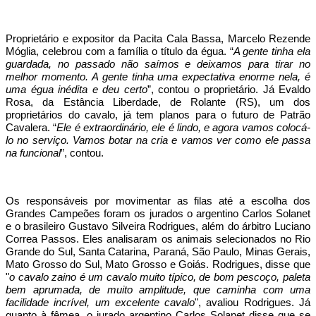
Proprietário e expositor da Pacita Cala Bassa, Marcelo Rezende
Móglia, celebrou com a família o título da égua. “
A gente tinha ela
guardada, no passado não saímos e deixamos para tirar no
melhor momento. A gente tinha uma expectativa enorme nela, é
uma égua inédita e deu certo
”, contou o proprietário. Já Evaldo
Rosa, da Estância Liberdade, de Rolante (RS), um dos
proprietários do cavalo, já tem planos para o futuro de Patrão
Cavalera. “
Ele é extraordinário, ele é lindo, e agora vamos colocá-
lo no serviço. Vamos botar na cria e vamos ver como ele passa
na funcional
”, contou.
Os responsáveis por movimentar as filas até a escolha dos
Grandes Campeões foram os jurados o argentino Carlos Solanet
e o brasileiro Gustavo Silveira Rodrigues, além do árbitro Luciano
Correa Passos. Eles analisaram os animais selecionados no Rio
Grande do Sul, Santa Catarina, Paraná, São Paulo, Minas Gerais,
Mato Grosso do Sul, Mato Grosso e Goiás. Rodrigues, disse que
"
o cavalo zaino é um cavalo muito típico, de bom pescoço, paleta
bem aprumada, de muito amplitude, que caminha com uma
facilidade incrível, um excelente cavalo
", avaliou Rodrigues. Já
quanto à fêmea, o jurado argentino Carlos Solanet disse que se