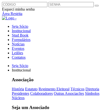
Esqueci minha senha
Área Restrita
Seja Sócio
Institucional
Stud Book
Formulários
Notícias
Eventos
Leilões
Contatos
Seja Sócio
Institucional
Associação
História
Estatuto
Regimento Eleitoral
Técnicos
Diretoria
Presidentes
Colaboradores
Outras Associações
Símbolos
Núcleos
Seja um Associado