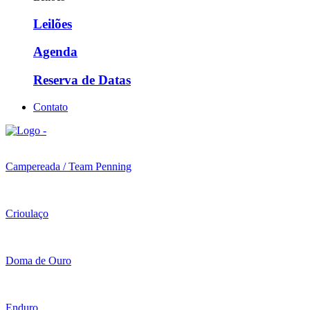
Leilões
Agenda
Reserva de Datas
Contato
Campereada / Team Penning
Crioulaço
Doma de Ouro
Enduro