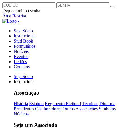
Esqueci minha senha
Área Restrita
Seja Sócio
Institucional
Stud Book
Formulários
Notícias
Eventos
Leilões
Contatos
Seja Sócio
Institucional
Associação
História
Estatuto
Regimento Eleitoral
Técnicos
Diretoria
Presidentes
Colaboradores
Outras Associações
Símbolos
Núcleos
Seja um Associado