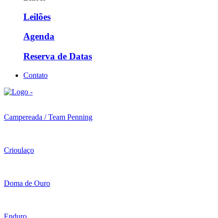
Leilões
Agenda
Reserva de Datas
Contato
Campereada / Team Penning
Crioulaço
Doma de Ouro
Enduro