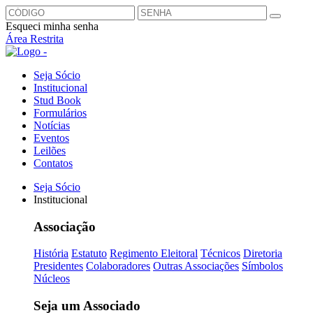
Esqueci minha senha
Área Restrita
Seja Sócio
Institucional
Stud Book
Formulários
Notícias
Eventos
Leilões
Contatos
Seja Sócio
Institucional
Associação
História
Estatuto
Regimento Eleitoral
Técnicos
Diretoria
Presidentes
Colaboradores
Outras Associações
Símbolos
Núcleos
Seja um Associado