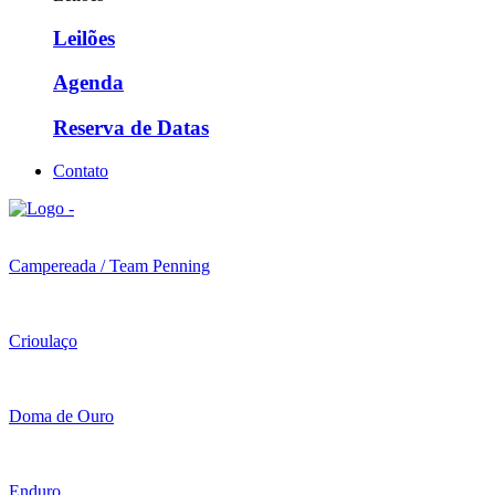
Leilões
Agenda
Reserva de Datas
Contato
Campereada / Team Penning
Crioulaço
Doma de Ouro
Enduro