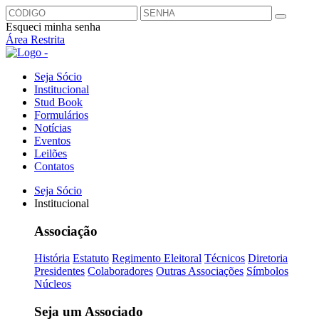
Esqueci minha senha
Área Restrita
Seja Sócio
Institucional
Stud Book
Formulários
Notícias
Eventos
Leilões
Contatos
Seja Sócio
Institucional
Associação
História
Estatuto
Regimento Eleitoral
Técnicos
Diretoria
Presidentes
Colaboradores
Outras Associações
Símbolos
Núcleos
Seja um Associado