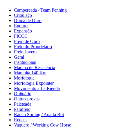
Campereada / Team Penning
Crioulaço
Doma de Ouro
Enduro
Expansão
FICCC
Freio de Ouro
Freio do Proprietário
Freio Jovem
Geral
Institucional
Marcha de Resistência
Marchita 140 Km
Morfologia
Morfologia Expointer
Movimiento a La Rienda
Obituário
Outras provas
Paleteada
Parafreio
Ranch Sorting / Aparta Boi
Rédeas
Vaquero / Working Cow Horse