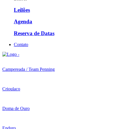
Leilões
Agenda
Reserva de Datas
Contato
Campereada / Team Penning
Crioulaço
Doma de Ouro
Enduro