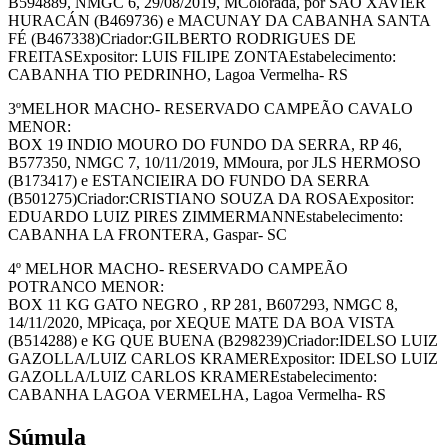
B594889, NMGC 6, 29/08/2019, MColorada, por SÃO XAVIER
HURACÁN (B469736) e MACUNAY DA CABANHA SANTA
FÉ (B467338)Criador:GILBERTO RODRIGUES DE
FREITASExpositor: LUIS FILIPE ZONTAEstabelecimento:
CABANHA TIO PEDRINHO, Lagoa Vermelha- RS
3ºMELHOR MACHO- RESERVADO CAMPEÃO CAVALO
MENOR:
BOX 19 INDIO MOURO DO FUNDO DA SERRA, RP 46,
B577350, NMGC 7, 10/11/2019, MMoura, por JLS HERMOSO
(B173417) e ESTANCIEIRA DO FUNDO DA SERRA
(B501275)Criador:CRISTIANO SOUZA DA ROSAExpositor:
EDUARDO LUIZ PIRES ZIMMERMANNEstabelecimento:
CABANHA LA FRONTERA, Gaspar- SC
4º MELHOR MACHO- RESERVADO CAMPEÃO
POTRANCO MENOR:
BOX 11 KG GATO NEGRO , RP 281, B607293, NMGC 8,
14/11/2020, MPicaça, por XEQUE MATE DA BOA VISTA
(B514288) e KG QUE BUENA (B298239)Criador:IDELSO LUIZ
GAZOLLA/LUIZ CARLOS KRAMERExpositor: IDELSO LUIZ
GAZOLLA/LUIZ CARLOS KRAMEREstabelecimento:
CABANHA LAGOA VERMELHA, Lagoa Vermelha- RS
Súmula