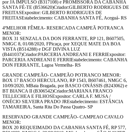
por JA IMPULSO (B317108) e PROMISSORA DA CABANHA
SANTA FÉ-TE (B536620)Criador:GILBERTO RODRIGUES DE
FREITASExpositor: GILBERTO RODRIGUES DE
FREITASEstabelecimento: CABANHA SANTA FÉ, Aceguá- RS
4ºMELHOR FÊMEA- RESERCADA CAMPEÃ POTRANCA
MENOR:
BOX 31 SENZALA DA DON FERRANTE, RP 121, B607505,
NMGC 8, 01/08/2020, FPicaça, por XEQUE MATE DA BOA
VISTA (B514288) e DGF DIVINA LUZ
(B441037)Criador:PARCERIA ANDREANI E FERRIExpositor:
PARCERIA ANDREANI E FERRIEstabelecimento: CABANHA
DON FERRANTE, Lagoa Vermelha- RS
GRANDE CAMPEÃO- CAMPEÃO POTRANCO MENOR:
BOX 17 BASCO HERCULANO, RP 1543, B607461, NMGC 6,
10/09/2020, MBaia Bragada, por BASCO ONÁSSIS (B243062) e
BT BIANCA II (B306542)Criador:MARIANA FRANCO
TELLECHEA E FILHOSExpositor: CARLA F. MUSA /
ONÉCIO SILVEIRA PRADO JREstabelecimento: ESTÂNCIA
TAMAREIRA, Santa Rita Do Passa Quatro- SP
RESERVADO GRANDE CAMPEÃO- CAMPEAO CAVALO
MENOR:
BOX 20 REQUEIMADO DA CABANHA SANTA FÉ, RP 577,