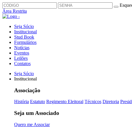
Esquec
Área Restrita
Seja Sócio
Institucional
Stud Book
Formulários
Notícias
Eventos
Leilões
Contatos
Seja Sócio
Institucional
Associação
História
Estatuto
Regimento Eleitoral
Técnicos
Diretoria
Presid
Seja um Associado
Quero me Associar