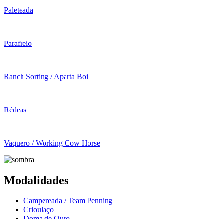
Paleteada
Parafreio
Ranch Sorting / Aparta Boi
Rédeas
Vaquero / Working Cow Horse
Modalidades
Campereada / Team Penning
Crioulaço
Doma de Ouro