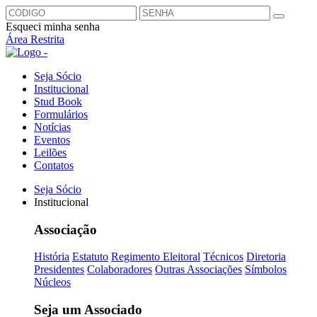
Esqueci minha senha
Área Restrita
Seja Sócio
Institucional
Stud Book
Formulários
Notícias
Eventos
Leilões
Contatos
Seja Sócio
Institucional
Associação
História
Estatuto
Regimento Eleitoral
Técnicos
Diretoria
Presidentes
Colaboradores
Outras Associações
Símbolos
Núcleos
Seja um Associado