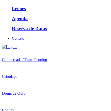
Leilões
Agenda
Reserva de Datas
Contato
Campereada / Team Penning
Crioulaço
Doma de Ouro
Enduro