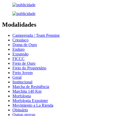
Modalidades
Campereada / Team Penning
Crioulaço
Doma de Ouro
Enduro
Expansão
FICCC
Freio de Ouro
Freio do Proprietário
Freio Jovem
Geral
Institucional
Marcha de Resistência
Marchita 140 Km
Morfologia
Morfologia Expointer
Movimiento a La Rienda
Obituário
Outras provas