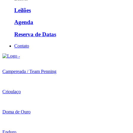
Leilões
Agenda
Reserva de Datas
Contato
Campereada / Team Penning
Crioulaço
Doma de Ouro
Enduro