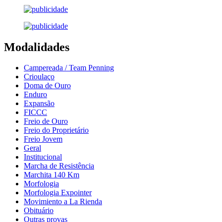
Modalidades
Campereada / Team Penning
Crioulaço
Doma de Ouro
Enduro
Expansão
FICCC
Freio de Ouro
Freio do Proprietário
Freio Jovem
Geral
Institucional
Marcha de Resistência
Marchita 140 Km
Morfologia
Morfologia Expointer
Movimiento a La Rienda
Obituário
Outras provas