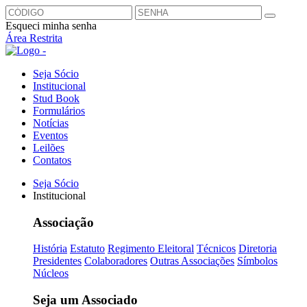
Esqueci minha senha
Área Restrita
Seja Sócio
Institucional
Stud Book
Formulários
Notícias
Eventos
Leilões
Contatos
Seja Sócio
Institucional
Associação
História
Estatuto
Regimento Eleitoral
Técnicos
Diretoria
Presidentes
Colaboradores
Outras Associações
Símbolos
Núcleos
Seja um Associado