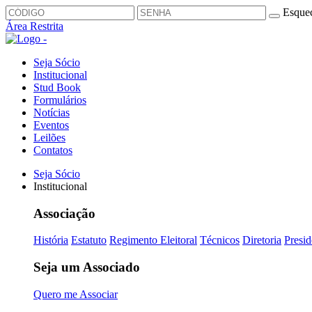
Esquec
Área Restrita
Seja Sócio
Institucional
Stud Book
Formulários
Notícias
Eventos
Leilões
Contatos
Seja Sócio
Institucional
Associação
História
Estatuto
Regimento Eleitoral
Técnicos
Diretoria
Presid
Seja um Associado
Quero me Associar