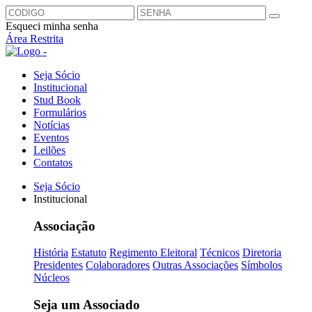
Esqueci minha senha
Área Restrita
Seja Sócio
Institucional
Stud Book
Formulários
Notícias
Eventos
Leilões
Contatos
Seja Sócio
Institucional
Associação
História
Estatuto
Regimento Eleitoral
Técnicos
Diretoria
Presidentes
Colaboradores
Outras Associações
Símbolos
Núcleos
Seja um Associado