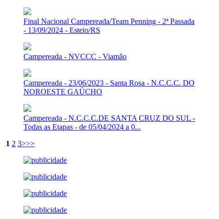
Final Nacional Campereada/Team Penning - 2ª Passada
- 13/09/2024 - Esteio/RS
Campereada - NVCCC - Viamão
Campereada - 23/06/2023 - Santa Rosa - N.C.C.C. DO
NOROESTE GAÚCHO
Campereada - N.C.C.C.DE SANTA CRUZ DO SUL -
Todas as Etapas - de 05/04/2024 a 0...
1
2
3
>
>>