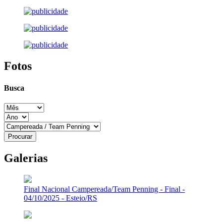
Fotos
Busca
Galerias
Final Nacional Campereada/Team Penning - Final -
04/10/2025 - Esteio/RS