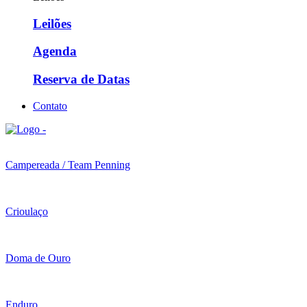
Leilões
Agenda
Reserva de Datas
Contato
Campereada / Team Penning
Crioulaço
Doma de Ouro
Enduro