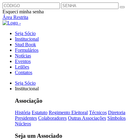
Esqueci minha senha
Área Restrita
Seja Sócio
Institucional
Stud Book
Formulários
Notícias
Eventos
Leilões
Contatos
Seja Sócio
Institucional
Associação
História
Estatuto
Regimento Eleitoral
Técnicos
Diretoria
Presidentes
Colaboradores
Outras Associações
Símbolos
Núcleos
Seja um Associado