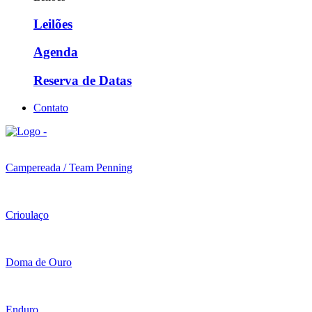
Leilões
Agenda
Reserva de Datas
Contato
Campereada / Team Penning
Crioulaço
Doma de Ouro
Enduro