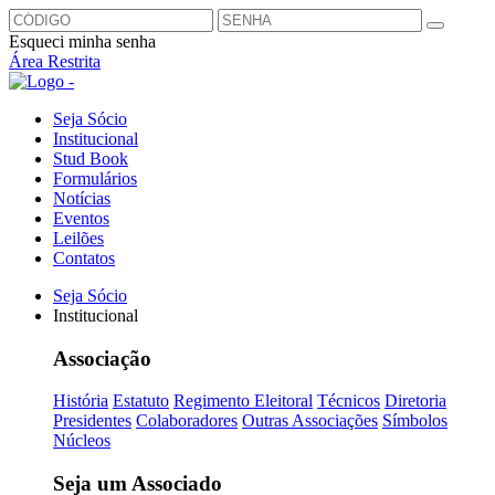
Esqueci minha senha
Área Restrita
Seja Sócio
Institucional
Stud Book
Formulários
Notícias
Eventos
Leilões
Contatos
Seja Sócio
Institucional
Associação
História
Estatuto
Regimento Eleitoral
Técnicos
Diretoria
Presidentes
Colaboradores
Outras Associações
Símbolos
Núcleos
Seja um Associado