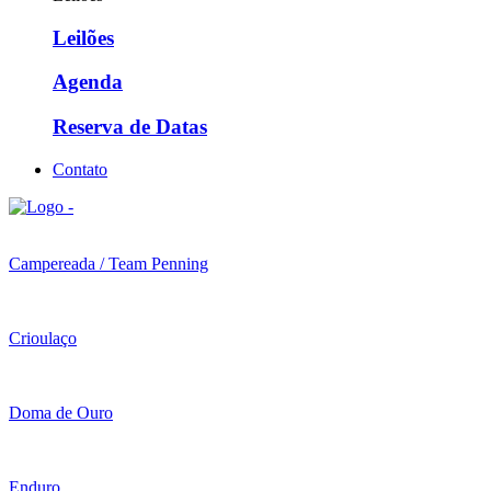
Leilões
Agenda
Reserva de Datas
Contato
Campereada / Team Penning
Crioulaço
Doma de Ouro
Enduro