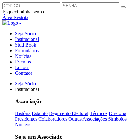
Esqueci minha senha
Área Restrita
Seja Sócio
Institucional
Stud Book
Formulários
Notícias
Eventos
Leilões
Contatos
Seja Sócio
Institucional
Associação
História
Estatuto
Regimento Eleitoral
Técnicos
Diretoria
Presidentes
Colaboradores
Outras Associações
Símbolos
Núcleos
Seja um Associado