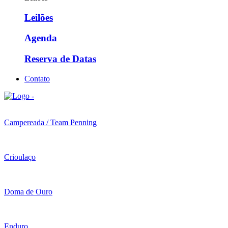
Leilões
Agenda
Reserva de Datas
Contato
Campereada / Team Penning
Crioulaço
Doma de Ouro
Enduro