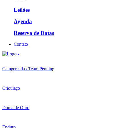
Leilões
Agenda
Reserva de Datas
Contato
Campereada / Team Penning
Crioulaço
Doma de Ouro
Enduro