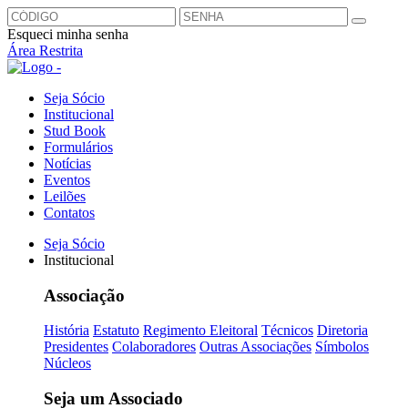
Esqueci minha senha
Área Restrita
Seja Sócio
Institucional
Stud Book
Formulários
Notícias
Eventos
Leilões
Contatos
Seja Sócio
Institucional
Associação
História
Estatuto
Regimento Eleitoral
Técnicos
Diretoria
Presidentes
Colaboradores
Outras Associações
Símbolos
Núcleos
Seja um Associado