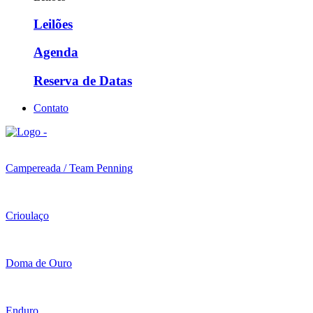
Leilões
Agenda
Reserva de Datas
Contato
Campereada / Team Penning
Crioulaço
Doma de Ouro
Enduro