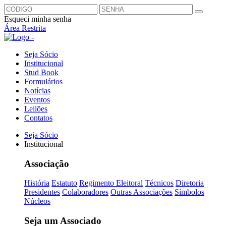
Esqueci minha senha
Área Restrita
Seja Sócio
Institucional
Stud Book
Formulários
Notícias
Eventos
Leilões
Contatos
Seja Sócio
Institucional
Associação
História
Estatuto
Regimento Eleitoral
Técnicos
Diretoria
Presidentes
Colaboradores
Outras Associações
Símbolos
Núcleos
Seja um Associado