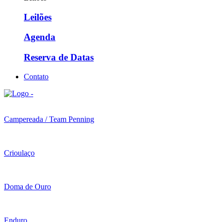
Leilões
Agenda
Reserva de Datas
Contato
Campereada / Team Penning
Crioulaço
Doma de Ouro
Enduro