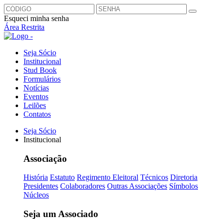
Esqueci minha senha
Área Restrita
Seja Sócio
Institucional
Stud Book
Formulários
Notícias
Eventos
Leilões
Contatos
Seja Sócio
Institucional
Associação
História
Estatuto
Regimento Eleitoral
Técnicos
Diretoria
Presidentes
Colaboradores
Outras Associações
Símbolos
Núcleos
Seja um Associado