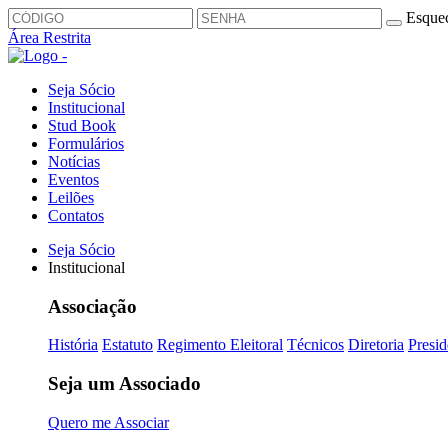
Esquec
Área Restrita
Seja Sócio
Institucional
Stud Book
Formulários
Notícias
Eventos
Leilões
Contatos
Seja Sócio
Institucional
Associação
História
Estatuto
Regimento Eleitoral
Técnicos
Diretoria
Presid
Seja um Associado
Quero me Associar