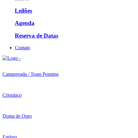
Leilões
Agenda
Reserva de Datas
Contato
Campereada / Team Penning
Crioulaço
Doma de Ouro
Enduro