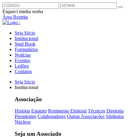
Esqueci minha senha
Área Restrita
Seja Sócio
Institucional
Stud Book
Formulários
Notícias
Eventos
Leilões
Contatos
Seja Sócio
Institucional
Associação
História
Estatuto
Regimento Eleitoral
Técnicos
Diretoria
Presidentes
Colaboradores
Outras Associações
Símbolos
Núcleos
Seja um Associado