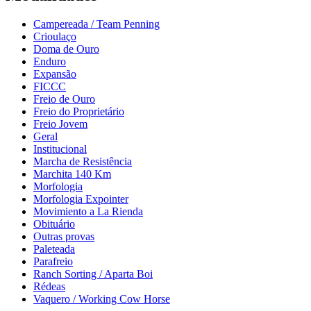
Campereada / Team Penning
Crioulaço
Doma de Ouro
Enduro
Expansão
FICCC
Freio de Ouro
Freio do Proprietário
Freio Jovem
Geral
Institucional
Marcha de Resistência
Marchita 140 Km
Morfologia
Morfologia Expointer
Movimiento a La Rienda
Obituário
Outras provas
Paleteada
Parafreio
Ranch Sorting / Aparta Boi
Rédeas
Vaquero / Working Cow Horse