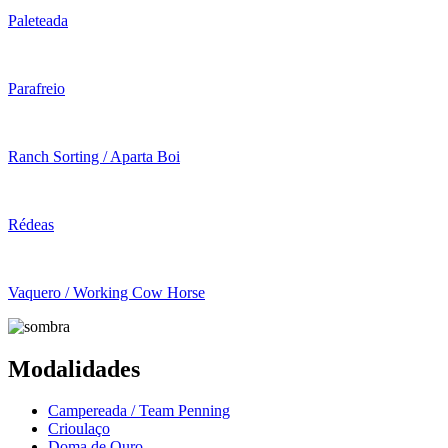
Paleteada
Parafreio
Ranch Sorting / Aparta Boi
Rédeas
Vaquero / Working Cow Horse
Modalidades
Campereada / Team Penning
Crioulaço
Doma de Ouro