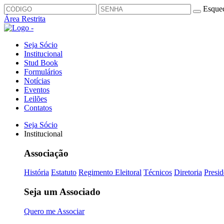
Esquec
Área Restrita
Seja Sócio
Institucional
Stud Book
Formulários
Notícias
Eventos
Leilões
Contatos
Seja Sócio
Institucional
Associação
História
Estatuto
Regimento Eleitoral
Técnicos
Diretoria
Presid
Seja um Associado
Quero me Associar