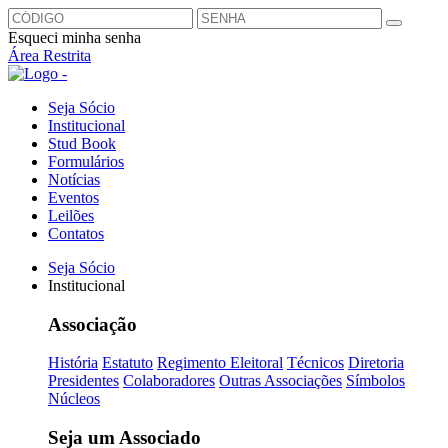
Esqueci minha senha
Área Restrita
Seja Sócio
Institucional
Stud Book
Formulários
Notícias
Eventos
Leilões
Contatos
Seja Sócio
Institucional
Associação
História
Estatuto
Regimento Eleitoral
Técnicos
Diretoria
Presidentes
Colaboradores
Outras Associações
Símbolos
Núcleos
Seja um Associado