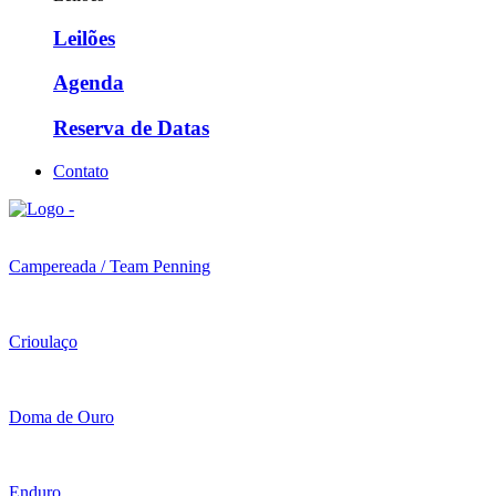
Leilões
Agenda
Reserva de Datas
Contato
Campereada / Team Penning
Crioulaço
Doma de Ouro
Enduro