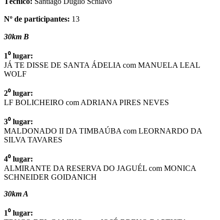
Técnico:
Santiago Duglio Schiavo
Nº de participantes:
13
30km B
1⁰ lugar:
JÁ TE DISSE DE SANTA ÁDELIA com MANUELA LEAL
WOLF
2⁰ lugar:
LF BOLICHEIRO com ADRIANA PIRES NEVES
3⁰ lugar:
MALDONADO II DA TIMBAÚBA com LEORNARDO DA
SILVA TAVARES
4⁰ lugar:
ALMIRANTE DA RESERVA DO JAGUÉL com MONICA
SCHNEIDER GOIDANICH
30km A
1⁰ lugar: