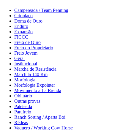
Campereada / Team Penning
Crioulaço
Doma de Ouro
Enduro
Expansão
FICCC
Freio de Ouro
Freio do Proprietário
Freio Jovem
Geral
Institucional
Marcha de Resistência
Marchita 140 Km
Morfologia
Morfologia Expointer
Movimiento a La Rienda
Obituário
Outras provas
Paleteada
Parafreio
Ranch Sorting / Aparta Boi
Rédeas
Vaquero / Working Cow Horse