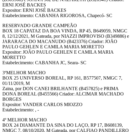
ERNI JOSÉ BACKES
Expositor: ERNI JOSÉ BACKES
Estabelecimento: CABANHA RIGOROSA, Chapecó- SC
RESERVADO GRANDE CAMPEÃO
BOX 18 CAPATAZ DA BOA VINDA, RP 45, B649059, NMGC
8, 12/12/2021, M Gateada, por NIAZZI IMPROVISO (B349886) e
JARARACA DO MACANUDO (B423376) Criador: JOÃO
PAULO GEHLEN E CAMILA MARIA MORETTO
Expositor: JOÃO PAULO GEHLEN E CAMILA MARIA
MORETTO
Estabelecimento: CABANHA JC, Seara- SC
3ºMELHOR MACHO
BOX 25 UNIVERSO BOREAL, RP 161, B577507, NMGC 7,
01/11/2019, M
Zaina, por DON CANEI BRILHANTE (B457825) e PRIMA
DONA BOREAL (B455566) Criador: ALCIMAR MACHADO
BORGES
Expositor: VANDER CARLOS MIOZZO
Estabelecimento: , -
4º MELHOR MACHO
BOX 24 DIAMANTE DA SINA DO LAÇO, RP 17, B608139,
NMGC 7, 08/10/2020, M Gateada, por CALFIAO PANDILLERO