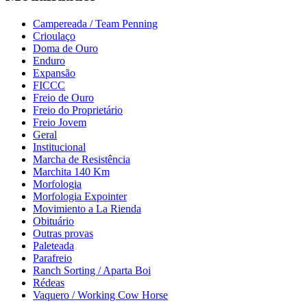
Campereada / Team Penning
Crioulaço
Doma de Ouro
Enduro
Expansão
FICCC
Freio de Ouro
Freio do Proprietário
Freio Jovem
Geral
Institucional
Marcha de Resistência
Marchita 140 Km
Morfologia
Morfologia Expointer
Movimiento a La Rienda
Obituário
Outras provas
Paleteada
Parafreio
Ranch Sorting / Aparta Boi
Rédeas
Vaquero / Working Cow Horse