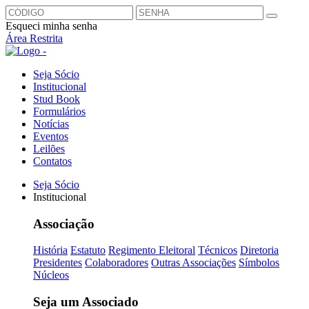
Esqueci minha senha
Área Restrita
Seja Sócio
Institucional
Stud Book
Formulários
Notícias
Eventos
Leilões
Contatos
Seja Sócio
Institucional
Associação
História
Estatuto
Regimento Eleitoral
Técnicos
Diretoria
Presidentes
Colaboradores
Outras Associações
Símbolos
Núcleos
Seja um Associado