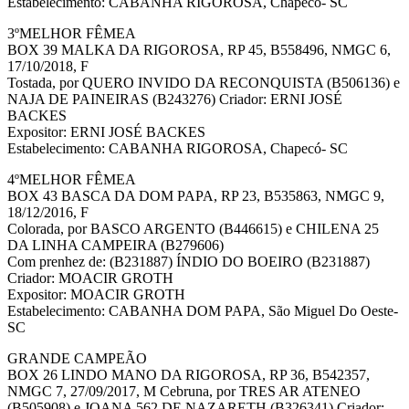
Estabelecimento: CABANHA RIGOROSA, Chapecó- SC
3ºMELHOR FÊMEA
BOX 39 MALKA DA RIGOROSA, RP 45, B558496, NMGC 6,
17/10/2018, F
Tostada, por QUERO INVIDO DA RECONQUISTA (B506136) e
NAJA DE PAINEIRAS (B243276) Criador: ERNI JOSÉ
BACKES
Expositor: ERNI JOSÉ BACKES
Estabelecimento: CABANHA RIGOROSA, Chapecó- SC
4ºMELHOR FÊMEA
BOX 43 BASCA DA DOM PAPA, RP 23, B535863, NMGC 9,
18/12/2016, F
Colorada, por BASCO ARGENTO (B446615) e CHILENA 25
DA LINHA CAMPEIRA (B279606)
Com prenhez de: (B231887) ÍNDIO DO BOEIRO (B231887)
Criador: MOACIR GROTH
Expositor: MOACIR GROTH
Estabelecimento: CABANHA DOM PAPA, São Miguel Do Oeste-
SC
GRANDE CAMPEÃO
BOX 26 LINDO MANO DA RIGOROSA, RP 36, B542357,
NMGC 7, 27/09/2017, M Cebruna, por TRES AR ATENEO
(B505908) e JOANA 562 DE NAZARETH (B326341) Criador: