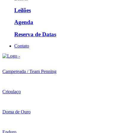
Leilões
Agenda
Reserva de Datas
Contato
Campereada / Team Penning
Crioulaço
Doma de Ouro
Enduro