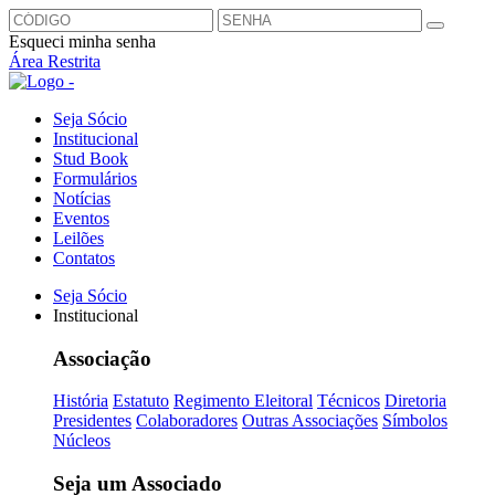
Esqueci minha senha
Área Restrita
Seja Sócio
Institucional
Stud Book
Formulários
Notícias
Eventos
Leilões
Contatos
Seja Sócio
Institucional
Associação
História
Estatuto
Regimento Eleitoral
Técnicos
Diretoria
Presidentes
Colaboradores
Outras Associações
Símbolos
Núcleos
Seja um Associado