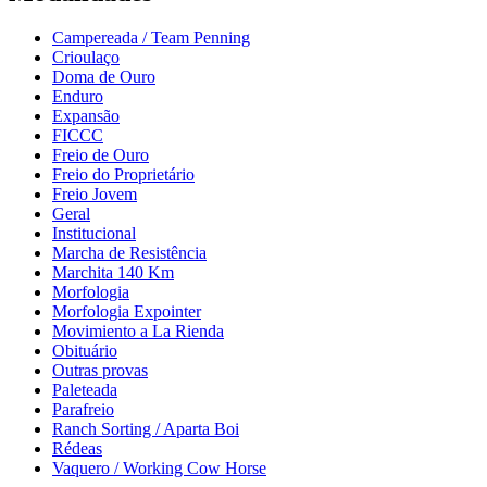
Campereada / Team Penning
Crioulaço
Doma de Ouro
Enduro
Expansão
FICCC
Freio de Ouro
Freio do Proprietário
Freio Jovem
Geral
Institucional
Marcha de Resistência
Marchita 140 Km
Morfologia
Morfologia Expointer
Movimiento a La Rienda
Obituário
Outras provas
Paleteada
Parafreio
Ranch Sorting / Aparta Boi
Rédeas
Vaquero / Working Cow Horse