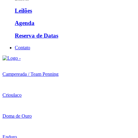
Leilões
Agenda
Reserva de Datas
Contato
Campereada / Team Penning
Crioulaço
Doma de Ouro
Enduro