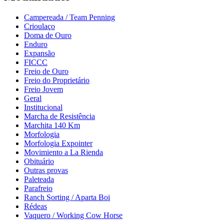
Campereada / Team Penning
Crioulaço
Doma de Ouro
Enduro
Expansão
FICCC
Freio de Ouro
Freio do Proprietário
Freio Jovem
Geral
Institucional
Marcha de Resistência
Marchita 140 Km
Morfologia
Morfologia Expointer
Movimiento a La Rienda
Obituário
Outras provas
Paleteada
Parafreio
Ranch Sorting / Aparta Boi
Rédeas
Vaquero / Working Cow Horse