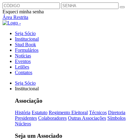
Esqueci minha senha
Área Restrita
Seja Sócio
Institucional
Stud Book
Formulários
Notícias
Eventos
Leilões
Contatos
Seja Sócio
Institucional
Associação
História
Estatuto
Regimento Eleitoral
Técnicos
Diretoria
Presidentes
Colaboradores
Outras Associações
Símbolos
Núcleos
Seja um Associado