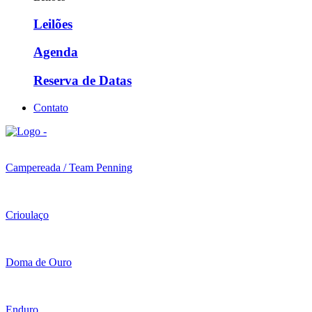
Leilões
Agenda
Reserva de Datas
Contato
Campereada / Team Penning
Crioulaço
Doma de Ouro
Enduro