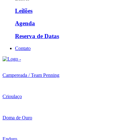
Leilões
Agenda
Reserva de Datas
Contato
Campereada / Team Penning
Crioulaço
Doma de Ouro
Enduro