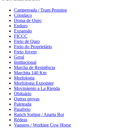
Campereada / Team Penning
Crioulaço
Doma de Ouro
Enduro
Expansão
FICCC
Freio de Ouro
Freio do Proprietário
Freio Jovem
Geral
Institucional
Marcha de Resistência
Marchita 140 Km
Morfologia
Morfologia Expointer
Movimiento a La Rienda
Obituário
Outras provas
Paleteada
Parafreio
Ranch Sorting / Aparta Boi
Rédeas
Vaquero / Working Cow Horse