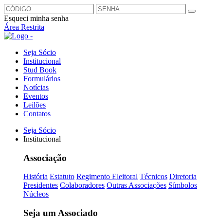
Esqueci minha senha
Área Restrita
Seja Sócio
Institucional
Stud Book
Formulários
Notícias
Eventos
Leilões
Contatos
Seja Sócio
Institucional
Associação
História
Estatuto
Regimento Eleitoral
Técnicos
Diretoria
Presidentes
Colaboradores
Outras Associações
Símbolos
Núcleos
Seja um Associado