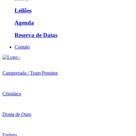
Leilões
Agenda
Reserva de Datas
Contato
Campereada / Team Penning
Crioulaço
Doma de Ouro
Enduro