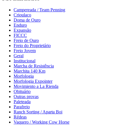
Campereada / Team Penning
Crioulaço
Doma de Ouro
Enduro
Expansão
FICCC
Freio de Ouro
Freio do Proprietário
Freio Jovem
Geral
Institucional
Marcha de Resistência
Marchita 140 Km
Morfologia
Morfologia Expointer
Movimiento a La Rienda
Obituário
Outras provas
Paleteada
Parafreio
Ranch Sorting / Aparta Boi
Rédeas
Vaquero / Working Cow Horse