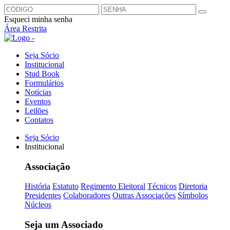
Esqueci minha senha
Área Restrita
Seja Sócio
Institucional
Stud Book
Formulários
Notícias
Eventos
Leilões
Contatos
Seja Sócio
Institucional
Associação
História
Estatuto
Regimento Eleitoral
Técnicos
Diretoria
Presidentes
Colaboradores
Outras Associações
Símbolos
Núcleos
Seja um Associado