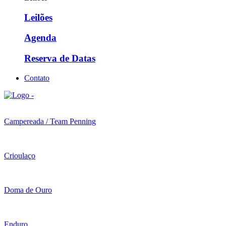
Leilões
Agenda
Reserva de Datas
Contato
Campereada / Team Penning
Crioulaço
Doma de Ouro
Enduro