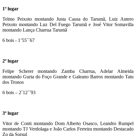
1º lugar
Telmo Peixoto montando Justa Causa do Tarumã, Luiz Antero
Peixoto montando Luz Del Fuego Tarumã e José Vitor Somavilla
montando Lança Charrua Tarumã
6 bois - 1’55´´67
2º lugar
Felipe Scherer montando Zamba Charrua, Adelar Almeida
montando Guria do Foço Grande e Galeano Barros montando Tatu
dos Tronos
6 bois – 2´12´´93
3º lugar
Vitor de Conti montando Dom Alberto Osasco, Leandro Rumpel
montando TJ Verdolaga e João Carlos Ferreira montando Destacado
Zo da Sorsul