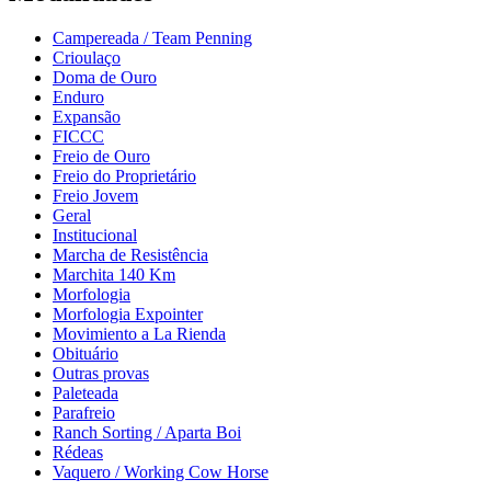
Campereada / Team Penning
Crioulaço
Doma de Ouro
Enduro
Expansão
FICCC
Freio de Ouro
Freio do Proprietário
Freio Jovem
Geral
Institucional
Marcha de Resistência
Marchita 140 Km
Morfologia
Morfologia Expointer
Movimiento a La Rienda
Obituário
Outras provas
Paleteada
Parafreio
Ranch Sorting / Aparta Boi
Rédeas
Vaquero / Working Cow Horse