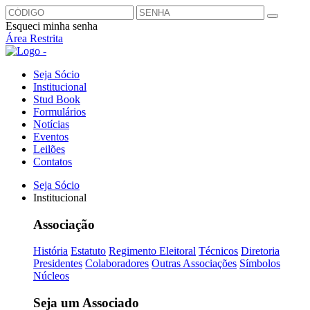
Esqueci minha senha
Área Restrita
Seja Sócio
Institucional
Stud Book
Formulários
Notícias
Eventos
Leilões
Contatos
Seja Sócio
Institucional
Associação
História
Estatuto
Regimento Eleitoral
Técnicos
Diretoria
Presidentes
Colaboradores
Outras Associações
Símbolos
Núcleos
Seja um Associado